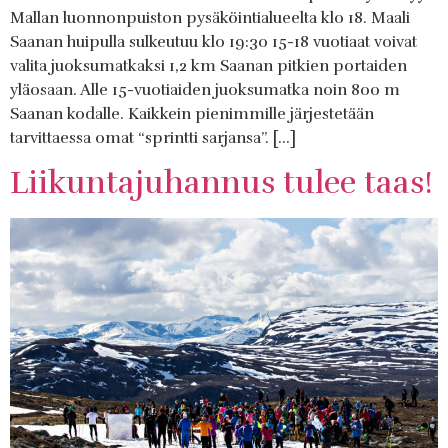
Mallan luonnonpuiston pysäköintialueelta klo 18. Maali
Saanan huipulla sulkeutuu klo 19:30 15-18 vuotiaat voivat
valita juoksumatkaksi 1,2 km Saanan pitkien portaiden
yläosaan. Alle 15-vuotiaiden juoksumatka noin 800 m
Saanan kodalle. Kaikkein pienimmille järjestetään
tarvittaessa omat “sprintti sarjansa”. […]
Liikuntajuhannus tulee taas!