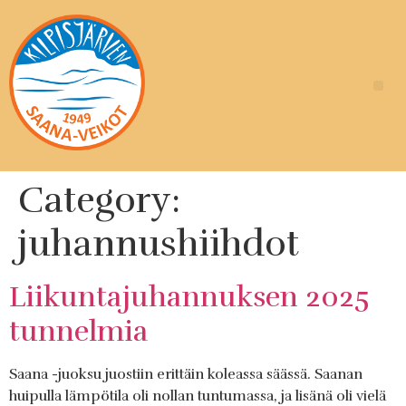
Category:
juhannushiihdot
Liikuntajuhannuksen 2025
tunnelmia
Saana -juoksu juostiin erittäin koleassa säässä. Saanan
huipulla lämpötila oli nollan tuntumassa, ja lisänä oli vielä