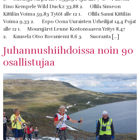
Eino Kempele Wild Duckz 33,88 2. Ollila Simeon
Kittilän Voima 59,83 Tytöt alle 12 1. Ollila Sanni Kittilän
Voima 9,33 2. Espo Oona Uuraisten Urheilijat 14,4 Pojat
alle 12 1. Mourujärvi Lenne Kostonsaaren Yritys 8,47
2. Kuusela Otso Rovaniemi 8,6 3. Suoranta […]
Juhannushiihdoissa noin 90
osallistujaa