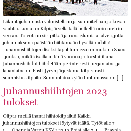
Liikuntajuhannusta valmistellaan ja suunnitellaan jo kovaa
vauhtia. Lunta on Kilpisjärvellä tällä hetkellä noin metrin
verran. Toivotaan siis pitkää ja runsaslumista talvea, jotta
juhannuksena päästään hiihtämään hyvällä radalla!
Juhannushiihtojen lisäksi tapahtumassa on mukana Saana
-juoksu, mikä kisaillaan tänä vuonna jo torstai-iltana.
Juhannushiihdot hiihdetään perinteisesti perjantaina, ja
lauantaina on Rasti-Jyryn järjestämä Kilpis-rasti -
suunnistuskilpailu. Sunnuntaina kylän tuntumassa on […]
Juhannushiihtojen 2023
tulokset
Olipas meillä ihanat hiihtokilpailut! Kaikki
juhannushiihtojen tulokset löytyvät täältä. Tytöt alle 7
1. Ohenoja Varpu KSV 1.33,19 Pojat alle 7 1. Paavola