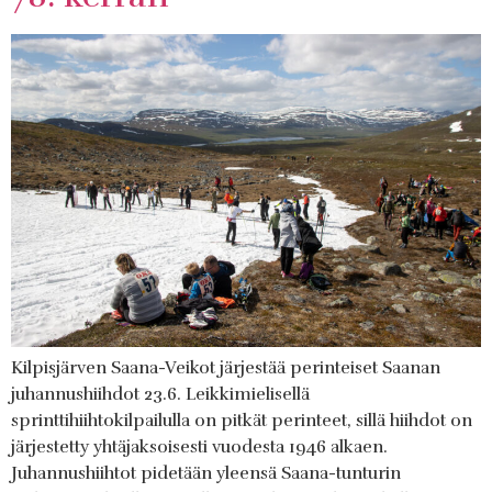
Kilpisjärven Saana-Veikot järjestää perinteiset Saanan
juhannushiihdot 23.6. Leikkimielisellä
sprinttihiihtokilpailulla on pitkät perinteet, sillä hiihdot on
järjestetty yhtäjaksoisesti vuodesta 1946 alkaen.
Juhannushiihtot pidetään yleensä Saana-tunturin