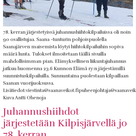
78. kerran järjestetyissä juhannushiihtokilpailuissa oli noin
90 osallistujaa. Saana -tunturin pohjoispuolella
Saanajärven maisemista löytyi hiihtokilpailuihin sopiva
määrä lunta. Tulokset ilmoitetaan täällä sivuilla
mahdollisimman pian. Elämyksellinen liikuntajuhannus
jatkuu huomenna 23.6 Kunnon Elämä ry:n järjestämillä
suunnistuskilpailuilla. Sunnuntaina puolestaan kilpaillaan
Saanan vuorijuoksussa.
Lisätiedot:viestinta@saanaveikot.fipuheenjohtaja@saanaveik
Kuva Antti Ohenoja
Juhannushiihdot
järjestetään Kilpisjärvellä jo
78. kerran