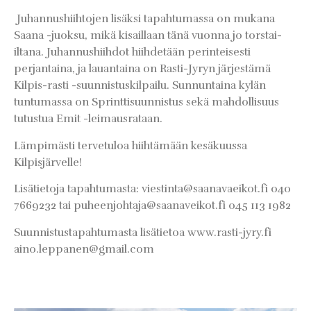
Juhannushiihtojen lisäksi tapahtumassa on mukana
Saana -juoksu, mikä kisaillaan tänä vuonna jo torstai-
iltana. Juhannushiihdot hiihdetään perinteisesti
perjantaina, ja lauantaina on Rasti-Jyryn järjestämä
Kilpis-rasti -suunnistuskilpailu. Sunnuntaina kylän
tuntumassa on Sprinttisuunnistus sekä mahdollisuus
tutustua Emit -leimausrataan.
Lämpimästi tervetuloa hiihtämään kesäkuussa
Kilpisjärvelle!
Lisätietoja tapahtumasta: viestinta@saanavaeikot.fi 040
7669232 tai puheenjohtaja@saanaveikot.fi 045 113 1982
Suunnistustapahtumasta lisätietoa www.rasti-jyry.fi
aino.leppanen@gmail.com